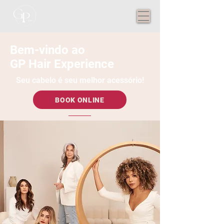
Bem-vindo ao
GP Hair Experience
Seu cabelo é seu melhor acessório!
BOOK ONLINE