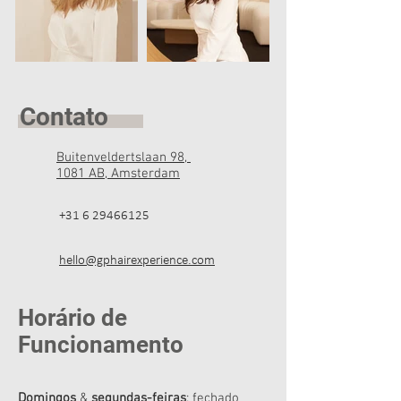
Contato
Buitenveldertslaan 98,
1081 AB, Amsterdam
+31 6 29466125
hello@gphairexperience.com
Horário de
Funcionamento
Domingos
&
segundas-feiras
: fechado