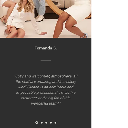
Fernanda S.
“Cozy and welcoming atmosphere, all
the staff are amazing and incredibly
kind! Gleiton is an admirable and
impeccable professional. I’m both a
customer and a big fan of this
wonderful team! "